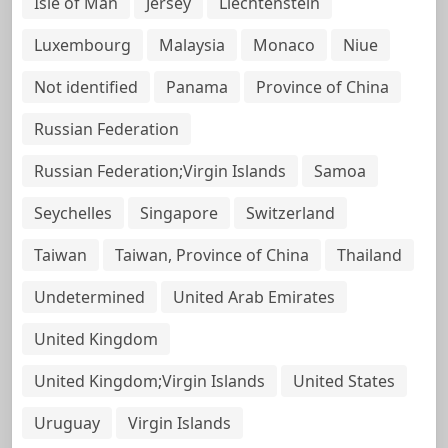
Isle of Man
Jersey
Liechtenstein
Luxembourg
Malaysia
Monaco
Niue
Not identified
Panama
Province of China
Russian Federation
Russian Federation;Virgin Islands
Samoa
Seychelles
Singapore
Switzerland
Taiwan
Taiwan, Province of China
Thailand
Undetermined
United Arab Emirates
United Kingdom
United Kingdom;Virgin Islands
United States
Uruguay
Virgin Islands