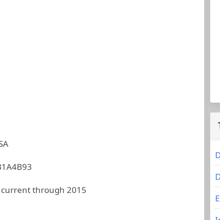
SA
D
B1A4B93
D
 current through 2015
E
I