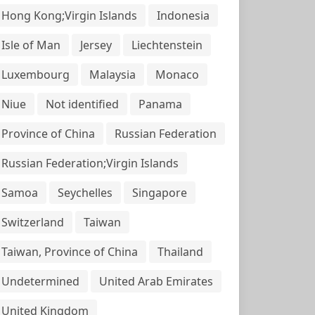
Hong Kong;Virgin Islands
Indonesia
Isle of Man
Jersey
Liechtenstein
Luxembourg
Malaysia
Monaco
Niue
Not identified
Panama
Province of China
Russian Federation
Russian Federation;Virgin Islands
Samoa
Seychelles
Singapore
Switzerland
Taiwan
Taiwan, Province of China
Thailand
Undetermined
United Arab Emirates
United Kingdom