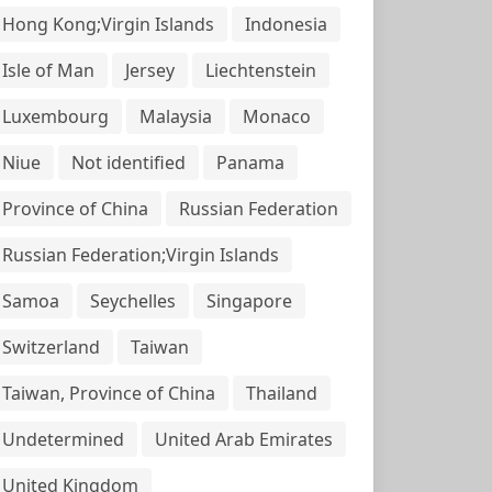
Hong Kong;Virgin Islands
Indonesia
Isle of Man
Jersey
Liechtenstein
Luxembourg
Malaysia
Monaco
Niue
Not identified
Panama
Province of China
Russian Federation
Russian Federation;Virgin Islands
Samoa
Seychelles
Singapore
Switzerland
Taiwan
Taiwan, Province of China
Thailand
Undetermined
United Arab Emirates
United Kingdom