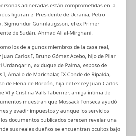
y personas adineradas están comprometidas en la
ados figuran el Presidente de Ucrania, Petro
ia, Sigmundur Gunnlaugsson, el ex Primer
idente de Sudán, Ahmad Ali al-Mirghani.
mo los de algunos miembros de la casa real,
 Juan Carlos I, Bruno Gómez Acebo, hijo de Pilar
aki Urdangarin, ex duque de Palma, esposo de
os I, Amalio de Marichalar, IX Conde de Ripalda,
 de Elena de Borbón, hija del ex rey Juan Carlos
e VI y Cristina Valls Taberner, amiga íntima de
s documentos muestran que Mossack Fonseca ayudó
iones y evadir impuestos y aunque los servicios
s, los documentos publicados parecen revelar una
onde sus reales dueños se encuentran ocultos bajo