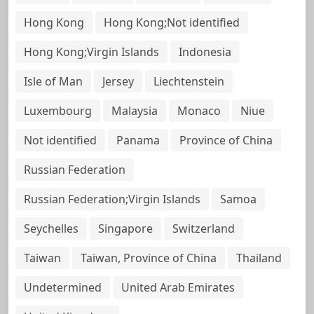
Hong Kong
Hong Kong;Not identified
Hong Kong;Virgin Islands
Indonesia
Isle of Man
Jersey
Liechtenstein
Luxembourg
Malaysia
Monaco
Niue
Not identified
Panama
Province of China
Russian Federation
Russian Federation;Virgin Islands
Samoa
Seychelles
Singapore
Switzerland
Taiwan
Taiwan, Province of China
Thailand
Undetermined
United Arab Emirates