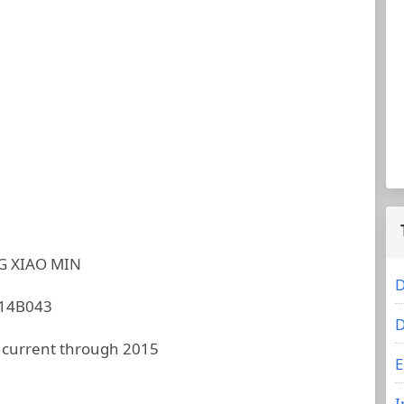
 XIAO MIN
D
14B043
D
 current through 2015
E
I