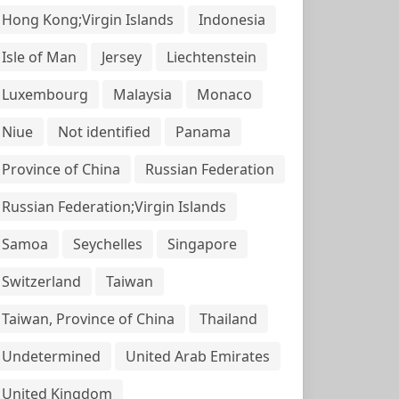
Hong Kong;Virgin Islands
Indonesia
Isle of Man
Jersey
Liechtenstein
Luxembourg
Malaysia
Monaco
Niue
Not identified
Panama
Province of China
Russian Federation
Russian Federation;Virgin Islands
Samoa
Seychelles
Singapore
Switzerland
Taiwan
Taiwan, Province of China
Thailand
Undetermined
United Arab Emirates
United Kingdom