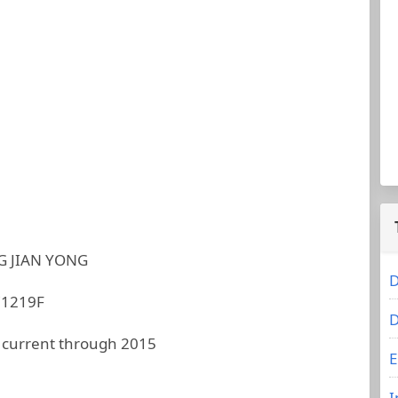
 JIAN YONG
D
C1219F
D
 current through 2015
E
I