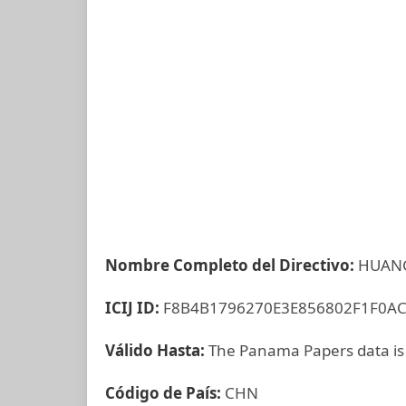
Nombre Completo del Directivo:
HUANG
ICIJ ID:
F8B4B1796270E3E856802F1F0A
Válido Hasta:
The Panama Papers data is
Código de País:
CHN