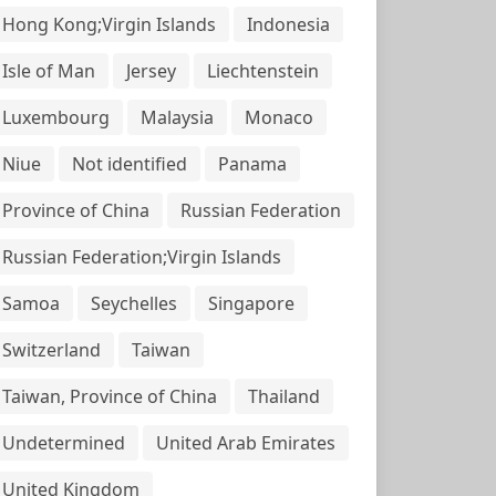
Hong Kong;Virgin Islands
Indonesia
Isle of Man
Jersey
Liechtenstein
Luxembourg
Malaysia
Monaco
Niue
Not identified
Panama
Province of China
Russian Federation
Russian Federation;Virgin Islands
Samoa
Seychelles
Singapore
Switzerland
Taiwan
Taiwan, Province of China
Thailand
Undetermined
United Arab Emirates
United Kingdom