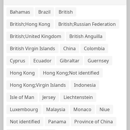
Bahamas
Brazil
British
British;Hong Kong
British;Russian Federation
British;United Kingdom
British Anguilla
British Virgin Islands
China
Colombia
Cyprus
Ecuador
Gibraltar
Guernsey
Hong Kong
Hong Kong;Not identified
Hong Kong;Virgin Islands
Indonesia
Isle of Man
Jersey
Liechtenstein
Luxembourg
Malaysia
Monaco
Niue
Not identified
Panama
Province of China