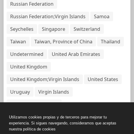
Russian Federation
Russian Federation;Virgin Islands
Samoa
Seychelles
Singapore
Switzerland
Taiwan
Taiwan, Province of China
Thailand
Undetermined
United Arab Emirates
United Kingdom
United Kingdom;Virgin Islands
United States
Uruguay
Virgin Islands
Virgin Islands, British
Utilizamos cookies propias y de terceros para mejorar tu
experiencia. Si sigues navegando, consideramos que aceptas
nuestra política de cookies