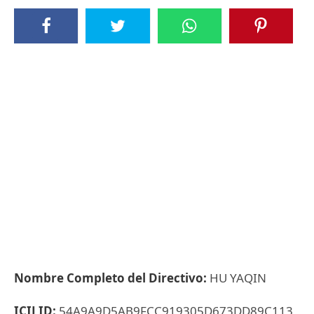
Nombre Completo del Directivo:
HU YAQIN
ICIJ ID:
54A9A9D5AB9FCC919305D673DD89C113