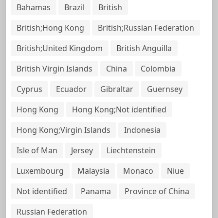
Bahamas
Brazil
British
British;Hong Kong
British;Russian Federation
British;United Kingdom
British Anguilla
British Virgin Islands
China
Colombia
Cyprus
Ecuador
Gibraltar
Guernsey
Hong Kong
Hong Kong;Not identified
Hong Kong;Virgin Islands
Indonesia
Isle of Man
Jersey
Liechtenstein
Luxembourg
Malaysia
Monaco
Niue
Not identified
Panama
Province of China
Russian Federation