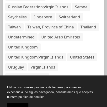
Russian Federation;Virgin Islands
Samoa
Seychelles
Singapore
Switzerland
Taiwan
Taiwan, Province of China
Thailand
Undetermined
United Arab Emirates
United Kingdom
United Kingdom;Virgin Islands
United States
Uruguay
Virgin Islands
Virgin Islands, British
Utilizamos cookies propias y de terceros para mejorar tu
experiencia. Si sigues navegando, consideramos que aceptas
nuestra política de cookies
Copyright © All rights reserved.