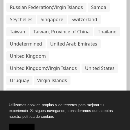
Russian Federation;Virgin Islands
Samoa
Seychelles
Singapore
Switzerland
Taiwan
Taiwan, Province of China
Thailand
Undetermined
United Arab Emirates
United Kingdom
United Kingdom;Virgin Islands
United States
Uruguay
Virgin Islands
Virgin Islands, British
Utilizamos cookies propias y de terceros para mejorar tu
experiencia. Si sigues navegando, consideramos que aceptas
nuestra política de cookies
Copyright © All rights reserved.