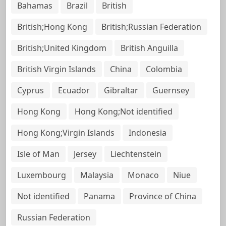
Bahamas
Brazil
British
British;Hong Kong
British;Russian Federation
British;United Kingdom
British Anguilla
British Virgin Islands
China
Colombia
Cyprus
Ecuador
Gibraltar
Guernsey
Hong Kong
Hong Kong;Not identified
Hong Kong;Virgin Islands
Indonesia
Isle of Man
Jersey
Liechtenstein
Luxembourg
Malaysia
Monaco
Niue
Not identified
Panama
Province of China
Russian Federation