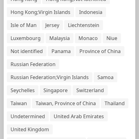
Hong Kong;Virgin Islands
Indonesia
Isle of Man
Jersey
Liechtenstein
Luxembourg
Malaysia
Monaco
Niue
Not identified
Panama
Province of China
Russian Federation
Russian Federation;Virgin Islands
Samoa
Seychelles
Singapore
Switzerland
Taiwan
Taiwan, Province of China
Thailand
Undetermined
United Arab Emirates
United Kingdom