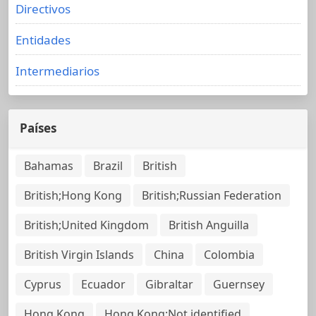
Directivos
Entidades
Intermediarios
Países
Bahamas
Brazil
British
British;Hong Kong
British;Russian Federation
British;United Kingdom
British Anguilla
British Virgin Islands
China
Colombia
Cyprus
Ecuador
Gibraltar
Guernsey
Hong Kong
Hong Kong;Not identified