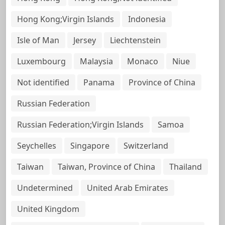
Hong Kong;Virgin Islands
Indonesia
Isle of Man
Jersey
Liechtenstein
Luxembourg
Malaysia
Monaco
Niue
Not identified
Panama
Province of China
Russian Federation
Russian Federation;Virgin Islands
Samoa
Seychelles
Singapore
Switzerland
Taiwan
Taiwan, Province of China
Thailand
Undetermined
United Arab Emirates
United Kingdom