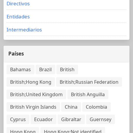
Directivos
Entidades
Intermediarios
Países
Bahamas
Brazil
British
British;Hong Kong
British;Russian Federation
British;United Kingdom
British Anguilla
British Virgin Islands
China
Colombia
Cyprus
Ecuador
Gibraltar
Guernsey
Hong Kong
Hong Kong;Not identified