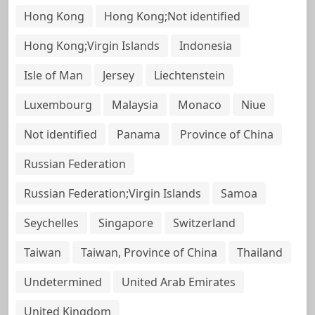
Hong Kong
Hong Kong;Not identified
Hong Kong;Virgin Islands
Indonesia
Isle of Man
Jersey
Liechtenstein
Luxembourg
Malaysia
Monaco
Niue
Not identified
Panama
Province of China
Russian Federation
Russian Federation;Virgin Islands
Samoa
Seychelles
Singapore
Switzerland
Taiwan
Taiwan, Province of China
Thailand
Undetermined
United Arab Emirates
United Kingdom