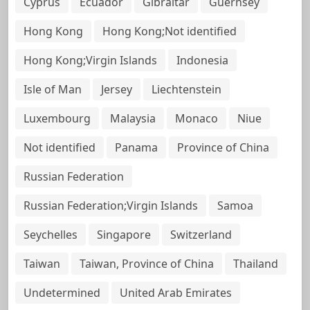
Cyprus
Ecuador
Gibraltar
Guernsey
Hong Kong
Hong Kong;Not identified
Hong Kong;Virgin Islands
Indonesia
Isle of Man
Jersey
Liechtenstein
Luxembourg
Malaysia
Monaco
Niue
Not identified
Panama
Province of China
Russian Federation
Russian Federation;Virgin Islands
Samoa
Seychelles
Singapore
Switzerland
Taiwan
Taiwan, Province of China
Thailand
Undetermined
United Arab Emirates