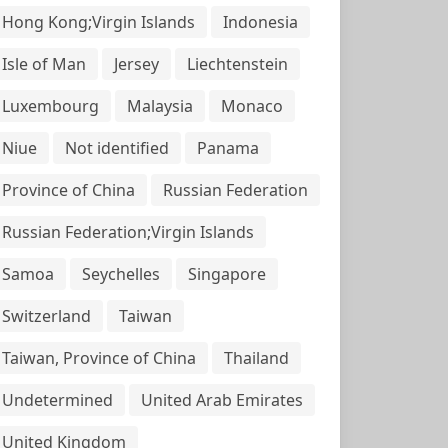
Hong Kong;Virgin Islands
Indonesia
Isle of Man
Jersey
Liechtenstein
Luxembourg
Malaysia
Monaco
Niue
Not identified
Panama
Province of China
Russian Federation
Russian Federation;Virgin Islands
Samoa
Seychelles
Singapore
Switzerland
Taiwan
Taiwan, Province of China
Thailand
Undetermined
United Arab Emirates
United Kingdom