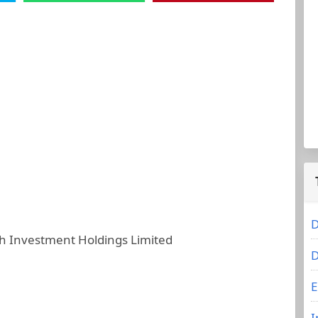
D
 Investment Holdings Limited
D
E
I