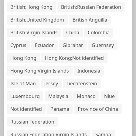
British;Hong Kong
British;Russian Federation
British;United Kingdom
British Anguilla
British Virgin Islands
China
Colombia
Cyprus
Ecuador
Gibraltar
Guernsey
Hong Kong
Hong Kong;Not identified
Hong Kong;Virgin Islands
Indonesia
Isle of Man
Jersey
Liechtenstein
Luxembourg
Malaysia
Monaco
Niue
Not identified
Panama
Province of China
Russian Federation
Russian Federation;Virgin Islands
Samoa