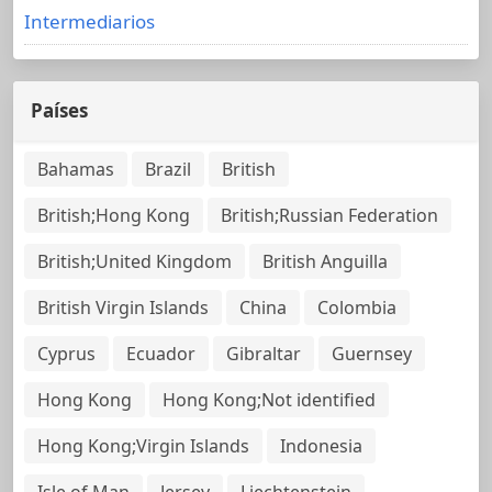
Intermediarios
Países
Bahamas
Brazil
British
British;Hong Kong
British;Russian Federation
British;United Kingdom
British Anguilla
British Virgin Islands
China
Colombia
Cyprus
Ecuador
Gibraltar
Guernsey
Hong Kong
Hong Kong;Not identified
Hong Kong;Virgin Islands
Indonesia
Isle of Man
Jersey
Liechtenstein