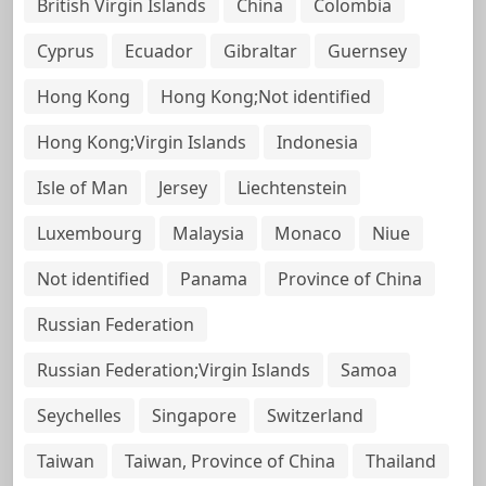
British Virgin Islands
China
Colombia
Cyprus
Ecuador
Gibraltar
Guernsey
Hong Kong
Hong Kong;Not identified
Hong Kong;Virgin Islands
Indonesia
Isle of Man
Jersey
Liechtenstein
Luxembourg
Malaysia
Monaco
Niue
Not identified
Panama
Province of China
Russian Federation
Russian Federation;Virgin Islands
Samoa
Seychelles
Singapore
Switzerland
Taiwan
Taiwan, Province of China
Thailand