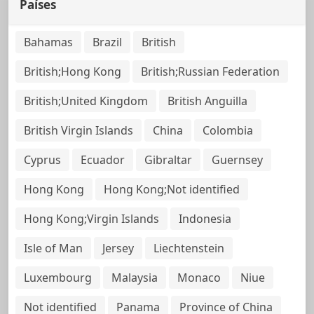
Países
Bahamas
Brazil
British
British;Hong Kong
British;Russian Federation
British;United Kingdom
British Anguilla
British Virgin Islands
China
Colombia
Cyprus
Ecuador
Gibraltar
Guernsey
Hong Kong
Hong Kong;Not identified
Hong Kong;Virgin Islands
Indonesia
Isle of Man
Jersey
Liechtenstein
Luxembourg
Malaysia
Monaco
Niue
Not identified
Panama
Province of China