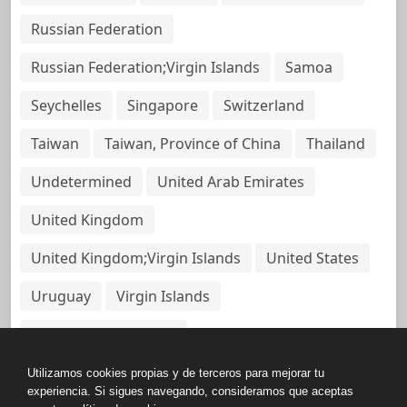
Russian Federation
Russian Federation;Virgin Islands
Samoa
Seychelles
Singapore
Switzerland
Taiwan
Taiwan, Province of China
Thailand
Undetermined
United Arab Emirates
United Kingdom
United Kingdom;Virgin Islands
United States
Uruguay
Virgin Islands
Virgin Islands, British
Utilizamos cookies propias y de terceros para mejorar tu
experiencia. Si sigues navegando, consideramos que aceptas