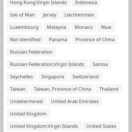
Hong Kong;Virgin Islands
Indonesia
Isle of Man
Jersey
Liechtenstein
Luxembourg
Malaysia
Monaco
Niue
Not identified
Panama
Province of China
Russian Federation
Russian Federation;Virgin Islands
Samoa
Seychelles
Singapore
Switzerland
Taiwan
Taiwan, Province of China
Thailand
Undetermined
United Arab Emirates
United Kingdom
United Kingdom;Virgin Islands
United States