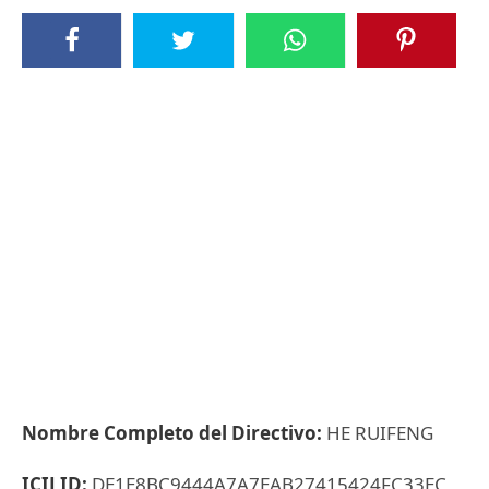
Nombre Completo del Directivo:
HE RUIFENG
ICIJ ID:
DE1E8BC9444A7A7EAB27415424FC33EC