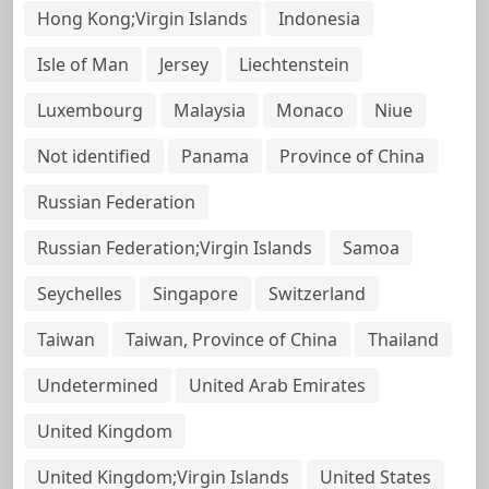
Hong Kong;Virgin Islands
Indonesia
Isle of Man
Jersey
Liechtenstein
Luxembourg
Malaysia
Monaco
Niue
Not identified
Panama
Province of China
Russian Federation
Russian Federation;Virgin Islands
Samoa
Seychelles
Singapore
Switzerland
Taiwan
Taiwan, Province of China
Thailand
Undetermined
United Arab Emirates
United Kingdom
United Kingdom;Virgin Islands
United States