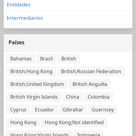
Entidades
Intermediarios
Países
Bahamas
Brazil
British
British;Hong Kong
British;Russian Federation
British;United Kingdom
British Anguilla
British Virgin Islands
China
Colombia
Cyprus
Ecuador
Gibraltar
Guernsey
Hong Kong
Hong Kong;Not identified
Hong Kong;Virgin Islands
Indonesia