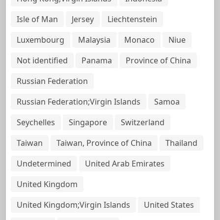
Isle of Man
Jersey
Liechtenstein
Luxembourg
Malaysia
Monaco
Niue
Not identified
Panama
Province of China
Russian Federation
Russian Federation;Virgin Islands
Samoa
Seychelles
Singapore
Switzerland
Taiwan
Taiwan, Province of China
Thailand
Undetermined
United Arab Emirates
United Kingdom
United Kingdom;Virgin Islands
United States