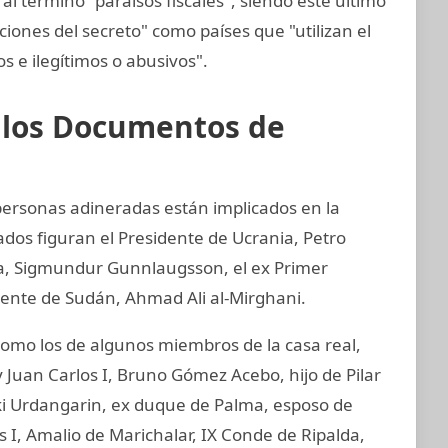
al término "paraísos fiscales", siendo este último
cciones del secreto" como países que "utilizan el
tos e ilegítimos o abusivos".
e los Documentos de
 personas adineradas están implicados en la
ados figuran el Presidente de Ucrania, Petro
ia, Sigmundur Gunnlaugsson, el ex Primer
idente de Sudán, Ahmad Ali al-Mirghani.
mo los de algunos miembros de la casa real,
 Juan Carlos I, Bruno Gómez Acebo, hijo de Pilar
aki Urdangarin, ex duque de Palma, esposo de
os I, Amalio de Marichalar, IX Conde de Ripalda,