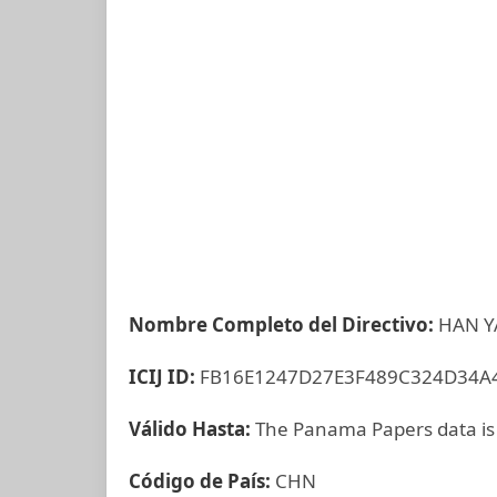
Nombre Completo del Directivo:
HAN Y
ICIJ ID:
FB16E1247D27E3F489C324D34A
Válido Hasta:
The Panama Papers data is
Código de País:
CHN