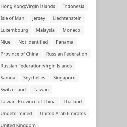
Hong Kong;Virgin Islands
Indonesia
Isle of Man
Jersey
Liechtenstein
Luxembourg
Malaysia
Monaco
Niue
Not identified
Panama
Province of China
Russian Federation
Russian Federation;Virgin Islands
Samoa
Seychelles
Singapore
Switzerland
Taiwan
Taiwan, Province of China
Thailand
Undetermined
United Arab Emirates
United Kingdom