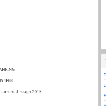
ANPING
D
494FEB
D
 current through 2015
E
I