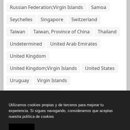
Russian Federation;Virgin Islands
Samoa
Seychelles
Singapore
Switzerland
Taiwan
Taiwan, Province of China
Thailand
Undetermined
United Arab Emirates
United Kingdom
United Kingdom;Virgin Islands
United States
Uruguay
Virgin Islands
Virgin Islands, British
Utilizamos cookies propias y de terceros para mejorar tu
experiencia. Si sigues navegando, consideramos que aceptas
nuestra política de cookies
Copyright © All rights reserved.