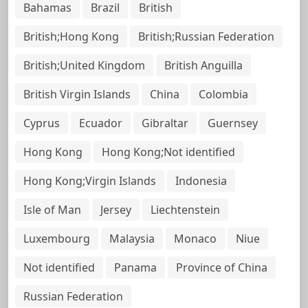
Bahamas
Brazil
British
British;Hong Kong
British;Russian Federation
British;United Kingdom
British Anguilla
British Virgin Islands
China
Colombia
Cyprus
Ecuador
Gibraltar
Guernsey
Hong Kong
Hong Kong;Not identified
Hong Kong;Virgin Islands
Indonesia
Isle of Man
Jersey
Liechtenstein
Luxembourg
Malaysia
Monaco
Niue
Not identified
Panama
Province of China
Russian Federation