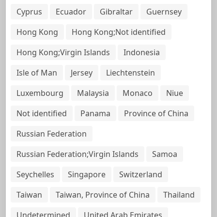
Cyprus
Ecuador
Gibraltar
Guernsey
Hong Kong
Hong Kong;Not identified
Hong Kong;Virgin Islands
Indonesia
Isle of Man
Jersey
Liechtenstein
Luxembourg
Malaysia
Monaco
Niue
Not identified
Panama
Province of China
Russian Federation
Russian Federation;Virgin Islands
Samoa
Seychelles
Singapore
Switzerland
Taiwan
Taiwan, Province of China
Thailand
Undetermined
United Arab Emirates