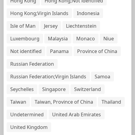
Hong Kong
Hong Kong;Not identified
Hong Kong;Virgin Islands
Indonesia
Isle of Man
Jersey
Liechtenstein
Luxembourg
Malaysia
Monaco
Niue
Not identified
Panama
Province of China
Russian Federation
Russian Federation;Virgin Islands
Samoa
Seychelles
Singapore
Switzerland
Taiwan
Taiwan, Province of China
Thailand
Undetermined
United Arab Emirates
United Kingdom