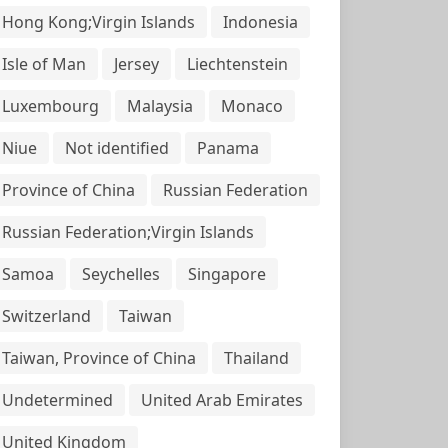
Hong Kong;Virgin Islands
Indonesia
Isle of Man
Jersey
Liechtenstein
Luxembourg
Malaysia
Monaco
Niue
Not identified
Panama
Province of China
Russian Federation
Russian Federation;Virgin Islands
Samoa
Seychelles
Singapore
Switzerland
Taiwan
Taiwan, Province of China
Thailand
Undetermined
United Arab Emirates
United Kingdom