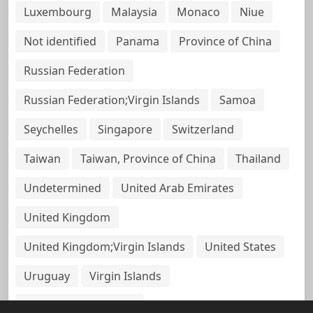
Luxembourg
Malaysia
Monaco
Niue
Not identified
Panama
Province of China
Russian Federation
Russian Federation;Virgin Islands
Samoa
Seychelles
Singapore
Switzerland
Taiwan
Taiwan, Province of China
Thailand
Undetermined
United Arab Emirates
United Kingdom
United Kingdom;Virgin Islands
United States
Uruguay
Virgin Islands
Virgin Islands, British