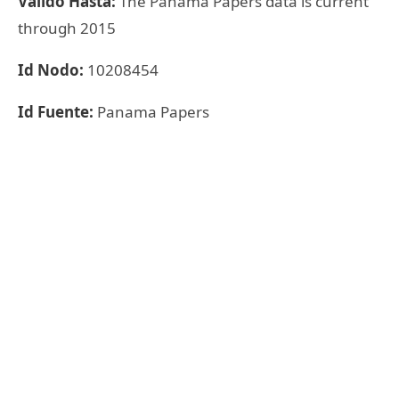
Válido Hasta:
The Panama Papers data is current
through 2015
Id Nodo:
10208454
Id Fuente:
Panama Papers