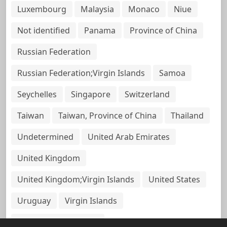
Luxembourg
Malaysia
Monaco
Niue
Not identified
Panama
Province of China
Russian Federation
Russian Federation;Virgin Islands
Samoa
Seychelles
Singapore
Switzerland
Taiwan
Taiwan, Province of China
Thailand
Undetermined
United Arab Emirates
United Kingdom
United Kingdom;Virgin Islands
United States
Uruguay
Virgin Islands
Virgin Islands, British