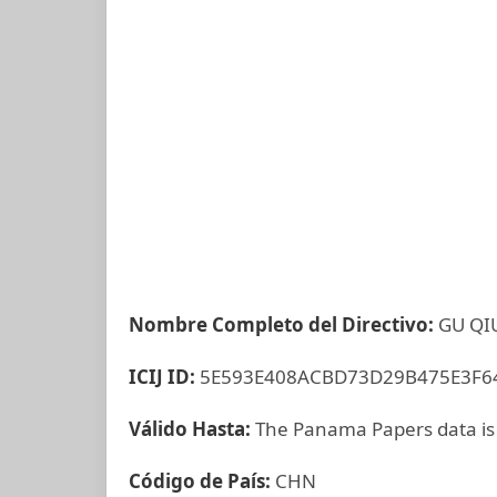
Nombre Completo del Directivo:
GU QI
ICIJ ID:
5E593E408ACBD73D29B475E3F6
Válido Hasta:
The Panama Papers data is
Código de País:
CHN