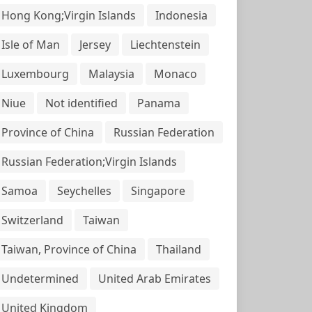
Hong Kong;Virgin Islands
Indonesia
Isle of Man
Jersey
Liechtenstein
Luxembourg
Malaysia
Monaco
Niue
Not identified
Panama
Province of China
Russian Federation
Russian Federation;Virgin Islands
Samoa
Seychelles
Singapore
Switzerland
Taiwan
Taiwan, Province of China
Thailand
Undetermined
United Arab Emirates
United Kingdom