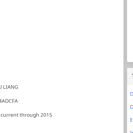
U LIANG
D
4ADCFA
D
 current through 2015
E
I