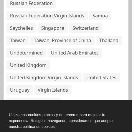
Russian Federation
Russian Federation;Virgin Islands
Samoa
Seychelles
Singapore
Switzerland
Taiwan
Taiwan, Province of China
Thailand
Undetermined
United Arab Emirates
United Kingdom
United Kingdom;Virgin Islands
United States
Uruguay
Virgin Islands
Virgin Islands, British
Utilizamos cookies propias y de terceros para mejorar tu
experiencia. Si sigues navegando, consideramos que aceptas
nuestra política de cookies