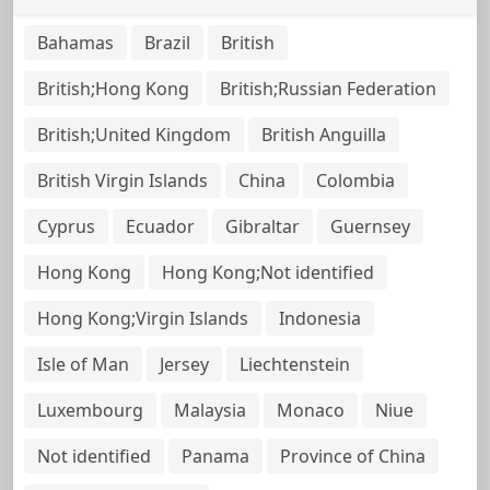
Bahamas
Brazil
British
British;Hong Kong
British;Russian Federation
British;United Kingdom
British Anguilla
British Virgin Islands
China
Colombia
Cyprus
Ecuador
Gibraltar
Guernsey
Hong Kong
Hong Kong;Not identified
Hong Kong;Virgin Islands
Indonesia
Isle of Man
Jersey
Liechtenstein
Luxembourg
Malaysia
Monaco
Niue
Not identified
Panama
Province of China