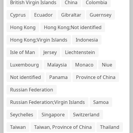
British Virgin Islands
China
Colombia
Cyprus
Ecuador
Gibraltar
Guernsey
Hong Kong
Hong Kong;Not identified
Hong Kong;Virgin Islands
Indonesia
Isle of Man
Jersey
Liechtenstein
Luxembourg
Malaysia
Monaco
Niue
Not identified
Panama
Province of China
Russian Federation
Russian Federation;Virgin Islands
Samoa
Seychelles
Singapore
Switzerland
Taiwan
Taiwan, Province of China
Thailand