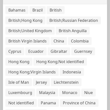
Bahamas
Brazil
British
British;Hong Kong
British;Russian Federation
British;United Kingdom
British Anguilla
British Virgin Islands
China
Colombia
Cyprus
Ecuador
Gibraltar
Guernsey
Hong Kong
Hong Kong;Not identified
Hong Kong;Virgin Islands
Indonesia
Isle of Man
Jersey
Liechtenstein
Luxembourg
Malaysia
Monaco
Niue
Not identified
Panama
Province of China