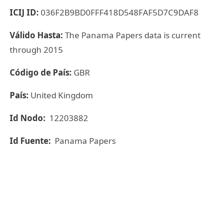
ICIJ ID:
036F2B9BD0FFF418D548FAF5D7C9DAF8
Válido Hasta:
The Panama Papers data is current
through 2015
Código de País:
GBR
País:
United Kingdom
Id Nodo:
12203882
Id Fuente:
Panama Papers