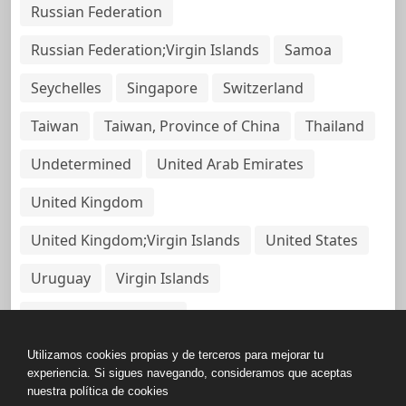
Russian Federation
Russian Federation;Virgin Islands
Samoa
Seychelles
Singapore
Switzerland
Taiwan
Taiwan, Province of China
Thailand
Undetermined
United Arab Emirates
United Kingdom
United Kingdom;Virgin Islands
United States
Uruguay
Virgin Islands
Virgin Islands, British
Utilizamos cookies propias y de terceros para mejorar tu
experiencia. Si sigues navegando, consideramos que aceptas
nuestra política de cookies