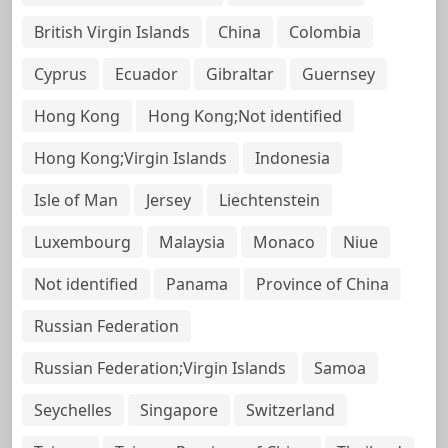
British Virgin Islands
China
Colombia
Cyprus
Ecuador
Gibraltar
Guernsey
Hong Kong
Hong Kong;Not identified
Hong Kong;Virgin Islands
Indonesia
Isle of Man
Jersey
Liechtenstein
Luxembourg
Malaysia
Monaco
Niue
Not identified
Panama
Province of China
Russian Federation
Russian Federation;Virgin Islands
Samoa
Seychelles
Singapore
Switzerland