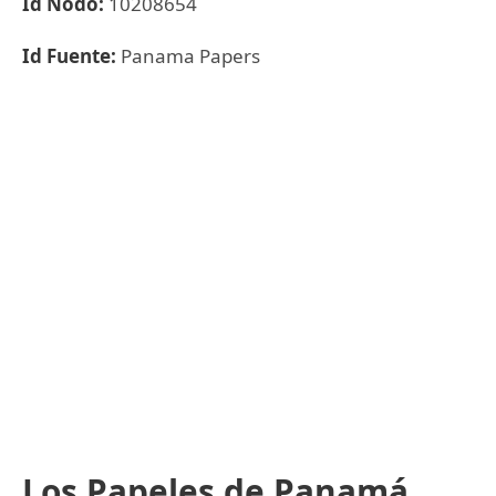
Id Nodo:
10208654
Id Fuente:
Panama Papers
Los Papeles de Panamá,