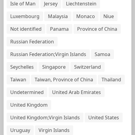
Isle of Man
Jersey
Liechtenstein
Luxembourg
Malaysia
Monaco
Niue
Not identified
Panama
Province of China
Russian Federation
Russian Federation;Virgin Islands
Samoa
Seychelles
Singapore
Switzerland
Taiwan
Taiwan, Province of China
Thailand
Undetermined
United Arab Emirates
United Kingdom
United Kingdom;Virgin Islands
United States
Uruguay
Virgin Islands