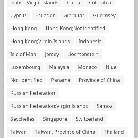
British Virgin Islands
China
Colombia
Cyprus
Ecuador
Gibraltar
Guernsey
Hong Kong
Hong Kong;Not identified
Hong Kong;Virgin Islands
Indonesia
Isle of Man
Jersey
Liechtenstein
Luxembourg
Malaysia
Monaco
Niue
Not identified
Panama
Province of China
Russian Federation
Russian Federation;Virgin Islands
Samoa
Seychelles
Singapore
Switzerland
Taiwan
Taiwan, Province of China
Thailand