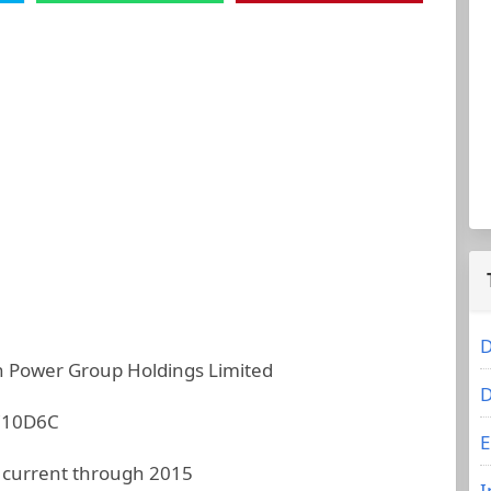
D
 Power Group Holdings Limited
D
C10D6C
E
 current through 2015
I