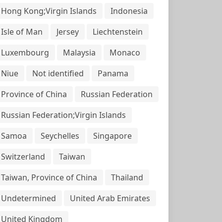
Hong Kong;Virgin Islands
Indonesia
Isle of Man
Jersey
Liechtenstein
Luxembourg
Malaysia
Monaco
Niue
Not identified
Panama
Province of China
Russian Federation
Russian Federation;Virgin Islands
Samoa
Seychelles
Singapore
Switzerland
Taiwan
Taiwan, Province of China
Thailand
Undetermined
United Arab Emirates
United Kingdom