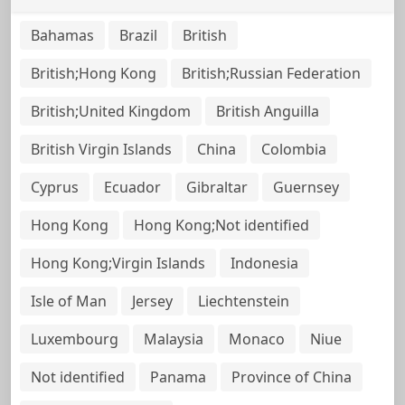
Bahamas
Brazil
British
British;Hong Kong
British;Russian Federation
British;United Kingdom
British Anguilla
British Virgin Islands
China
Colombia
Cyprus
Ecuador
Gibraltar
Guernsey
Hong Kong
Hong Kong;Not identified
Hong Kong;Virgin Islands
Indonesia
Isle of Man
Jersey
Liechtenstein
Luxembourg
Malaysia
Monaco
Niue
Not identified
Panama
Province of China