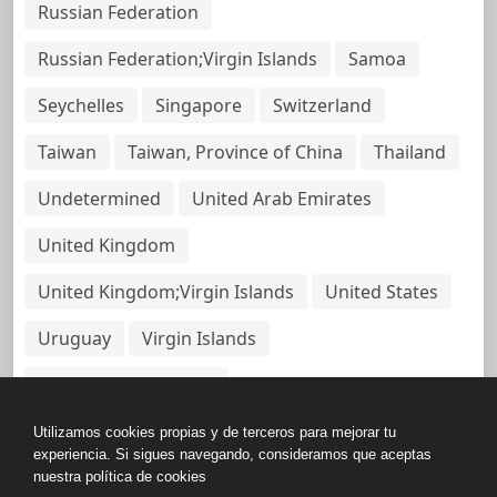
Russian Federation
Russian Federation;Virgin Islands
Samoa
Seychelles
Singapore
Switzerland
Taiwan
Taiwan, Province of China
Thailand
Undetermined
United Arab Emirates
United Kingdom
United Kingdom;Virgin Islands
United States
Uruguay
Virgin Islands
Virgin Islands, British
Utilizamos cookies propias y de terceros para mejorar tu
experiencia. Si sigues navegando, consideramos que aceptas
nuestra política de cookies