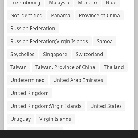
Luxembourg
Malaysia
Monaco
Niue
Not identified
Panama
Province of China
Russian Federation
Russian Federation;Virgin Islands
Samoa
Seychelles
Singapore
Switzerland
Taiwan
Taiwan, Province of China
Thailand
Undetermined
United Arab Emirates
United Kingdom
United Kingdom;Virgin Islands
United States
Uruguay
Virgin Islands
Virgin Islands, British