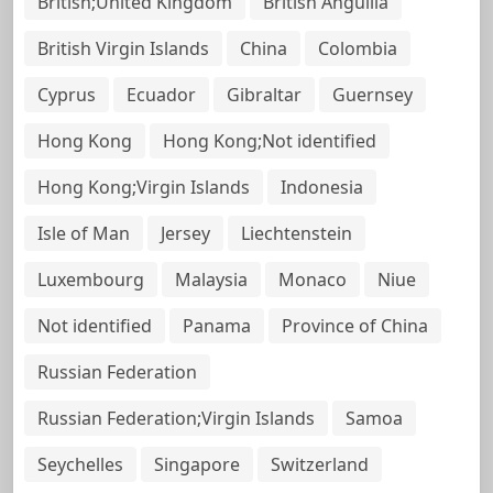
British;United Kingdom
British Anguilla
British Virgin Islands
China
Colombia
Cyprus
Ecuador
Gibraltar
Guernsey
Hong Kong
Hong Kong;Not identified
Hong Kong;Virgin Islands
Indonesia
Isle of Man
Jersey
Liechtenstein
Luxembourg
Malaysia
Monaco
Niue
Not identified
Panama
Province of China
Russian Federation
Russian Federation;Virgin Islands
Samoa
Seychelles
Singapore
Switzerland