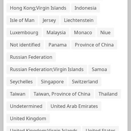
Hong Kong;Virgin Islands
Indonesia
Isle of Man
Jersey
Liechtenstein
Luxembourg
Malaysia
Monaco
Niue
Not identified
Panama
Province of China
Russian Federation
Russian Federation;Virgin Islands
Samoa
Seychelles
Singapore
Switzerland
Taiwan
Taiwan, Province of China
Thailand
Undetermined
United Arab Emirates
United Kingdom
United Kingdom;Virgin Islands
United States