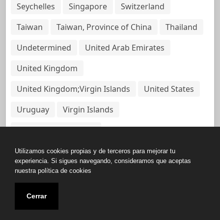
Seychelles
Singapore
Switzerland
Taiwan
Taiwan, Province of China
Thailand
Undetermined
United Arab Emirates
United Kingdom
United Kingdom;Virgin Islands
United States
Uruguay
Virgin Islands
Virgin Islands, British
Utilizamos cookies propias y de terceros para mejorar tu
experiencia. Si sigues navegando, consideramos que aceptas
nuestra política de cookies
Copyright © All rights reserved.
Cerrar
Base de Datos de Papeles Del Panamá