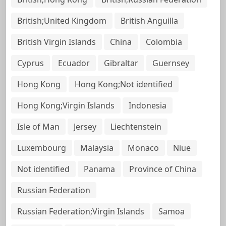
British;United Kingdom
British Anguilla
British Virgin Islands
China
Colombia
Cyprus
Ecuador
Gibraltar
Guernsey
Hong Kong
Hong Kong;Not identified
Hong Kong;Virgin Islands
Indonesia
Isle of Man
Jersey
Liechtenstein
Luxembourg
Malaysia
Monaco
Niue
Not identified
Panama
Province of China
Russian Federation
Russian Federation;Virgin Islands
Samoa