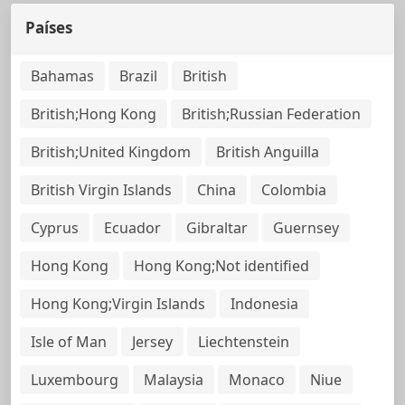
Países
Bahamas
Brazil
British
British;Hong Kong
British;Russian Federation
British;United Kingdom
British Anguilla
British Virgin Islands
China
Colombia
Cyprus
Ecuador
Gibraltar
Guernsey
Hong Kong
Hong Kong;Not identified
Hong Kong;Virgin Islands
Indonesia
Isle of Man
Jersey
Liechtenstein
Luxembourg
Malaysia
Monaco
Niue