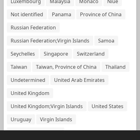
Luxembourg
Malaysia
Monaco
Niue
Not identified
Panama
Province of China
Russian Federation
Russian Federation;Virgin Islands
Samoa
Seychelles
Singapore
Switzerland
Taiwan
Taiwan, Province of China
Thailand
Undetermined
United Arab Emirates
United Kingdom
United Kingdom;Virgin Islands
United States
Uruguay
Virgin Islands
Virgin Islands, British