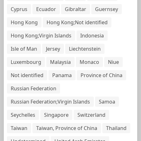
Cyprus
Ecuador
Gibraltar
Guernsey
Hong Kong
Hong Kong;Not identified
Hong Kong;Virgin Islands
Indonesia
Isle of Man
Jersey
Liechtenstein
Luxembourg
Malaysia
Monaco
Niue
Not identified
Panama
Province of China
Russian Federation
Russian Federation;Virgin Islands
Samoa
Seychelles
Singapore
Switzerland
Taiwan
Taiwan, Province of China
Thailand