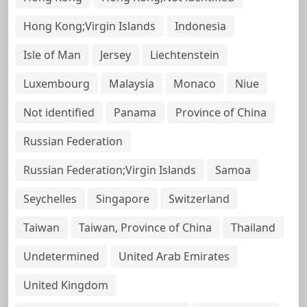
Hong Kong;Virgin Islands
Indonesia
Isle of Man
Jersey
Liechtenstein
Luxembourg
Malaysia
Monaco
Niue
Not identified
Panama
Province of China
Russian Federation
Russian Federation;Virgin Islands
Samoa
Seychelles
Singapore
Switzerland
Taiwan
Taiwan, Province of China
Thailand
Undetermined
United Arab Emirates
United Kingdom