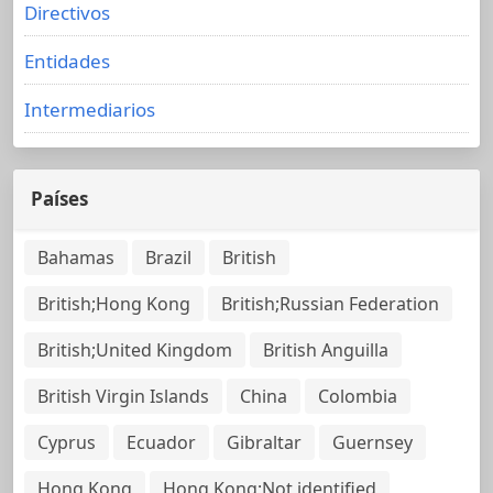
Directivos
Entidades
Intermediarios
Países
Bahamas
Brazil
British
British;Hong Kong
British;Russian Federation
British;United Kingdom
British Anguilla
British Virgin Islands
China
Colombia
Cyprus
Ecuador
Gibraltar
Guernsey
Hong Kong
Hong Kong;Not identified