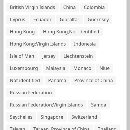
British Virgin Islands
China
Colombia
Cyprus
Ecuador
Gibraltar
Guernsey
Hong Kong
Hong Kong;Not identified
Hong Kong;Virgin Islands
Indonesia
Isle of Man
Jersey
Liechtenstein
Luxembourg
Malaysia
Monaco
Niue
Not identified
Panama
Province of China
Russian Federation
Russian Federation;Virgin Islands
Samoa
Seychelles
Singapore
Switzerland
Taiwan
Taiwan, Province of China
Thailand