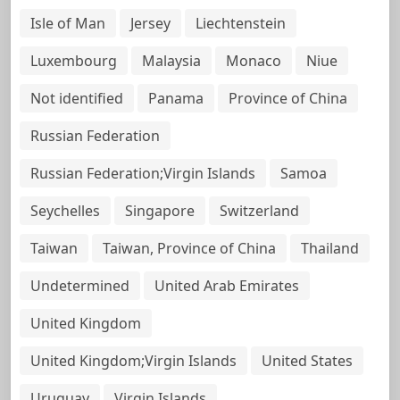
Isle of Man
Jersey
Liechtenstein
Luxembourg
Malaysia
Monaco
Niue
Not identified
Panama
Province of China
Russian Federation
Russian Federation;Virgin Islands
Samoa
Seychelles
Singapore
Switzerland
Taiwan
Taiwan, Province of China
Thailand
Undetermined
United Arab Emirates
United Kingdom
United Kingdom;Virgin Islands
United States
Uruguay
Virgin Islands