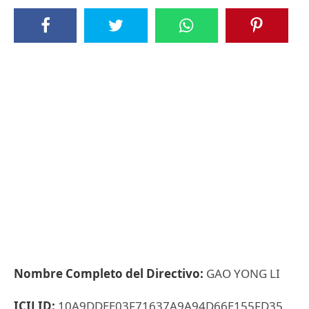
Nombre Completo del Directivo:
GAO YONG LI
ICIJ ID:
10A9DDEE03F71637A9A94D66E155FD35