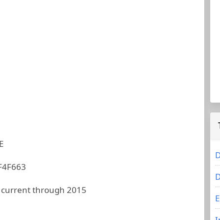
E
D
F4F663
D
 current through 2015
E
I