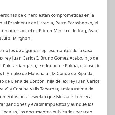
y personas de dinero están comprometidas en la
an el Presidente de Ucrania, Petro Poroshenko, el
unnlaugsson, el ex Primer Ministro de Iraq, Ayad
 Ali al-Mirghani.
mo los de algunos representantes de la casa
ex rey Juan Carlos I, Bruno Gómez Acebo, hijo de
I, Iñaki Urdangarin, ex duque de Palma, esposo de
os I, Amalio de Marichalar, IX Conde de Ripalda,
 de Elena de Borbón, hija del ex rey Juan Carlos
e VI y Cristina Valls Taberner, amiga íntima de
 documentos nos desvelan que Mossack Fonseca
ivar sanciones y evadir impuestos y aunque los
on ilegales, los documentos publicados parecen