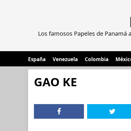
Los famosos Papeles de Panamá al
España
Venezuela
Colombia
Méxic
GAO KE