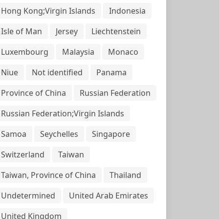
Hong Kong;Virgin Islands
Indonesia
Isle of Man
Jersey
Liechtenstein
Luxembourg
Malaysia
Monaco
Niue
Not identified
Panama
Province of China
Russian Federation
Russian Federation;Virgin Islands
Samoa
Seychelles
Singapore
Switzerland
Taiwan
Taiwan, Province of China
Thailand
Undetermined
United Arab Emirates
United Kingdom