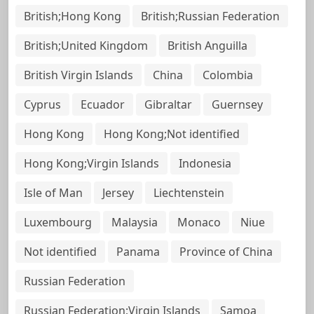
British;Hong Kong
British;Russian Federation
British;United Kingdom
British Anguilla
British Virgin Islands
China
Colombia
Cyprus
Ecuador
Gibraltar
Guernsey
Hong Kong
Hong Kong;Not identified
Hong Kong;Virgin Islands
Indonesia
Isle of Man
Jersey
Liechtenstein
Luxembourg
Malaysia
Monaco
Niue
Not identified
Panama
Province of China
Russian Federation
Russian Federation;Virgin Islands
Samoa