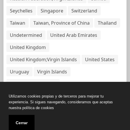
Seychelles
Singapore
Switzerland
Taiwan
Taiwan, Province of China
Thailand
Undetermined
United Arab Emirates
United Kingdom
United Kingdom;Virgin Islands
United States
Uruguay
Virgin Islands
Virgin Islands, British
Utilizamos cookies propias y de terceros para mejorar tu
experiencia. Si sigues navegando, consideramos que aceptas
nuestra política de cookies
Copyright © All rights reserved.
Cerrar