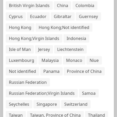
British Virgin Islands
China
Colombia
Cyprus
Ecuador
Gibraltar
Guernsey
Hong Kong
Hong Kong;Not identified
Hong Kong;Virgin Islands
Indonesia
Isle of Man
Jersey
Liechtenstein
Luxembourg
Malaysia
Monaco
Niue
Not identified
Panama
Province of China
Russian Federation
Russian Federation;Virgin Islands
Samoa
Seychelles
Singapore
Switzerland
Taiwan
Taiwan, Province of China
Thailand