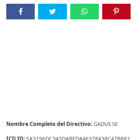
Nombre Completo del Directivo:
GADUS SE
ICIJ ID:
5A3196DC343DABEDA46378438C47B882